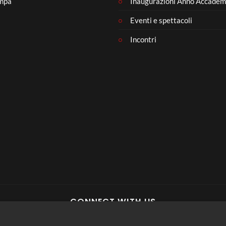
mpa
Inaugurazioni Anno Accadem
Eventi e spettacoli
Incontri
CONNECT WITH US