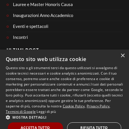
Lauree e Master Honoris Causa
Inaugurazioni Anno Accademico
Eventi e spettacoli
Incontri
ULTIMI POST
×
Questo sito web utilizza cookie
Questo sito o gli strumenti terzi da questo utilizzati si avvalgono di
cookie tecnici necessari e cookie analytics anonimizzati. Con il tuo
consenso, potremo usare anche cookie di preferenza e cookie di
CONNECT WITH US
marketing per personalizzare contenuti e annunci.I tuoi dati personali
potrebbero essere trattati anche da partner come Google, secondo le
loro policy. Puoi accettare tutti i cookie, rifiutarli (eccetto quelli tecnici
e analytics anonimizzati) oppure gestire le tue preferenze. Per
saperne di più, consulta la nostra
Cookie Policy
,
Privacy Policy
,
Termini di Google
Leggi di più
MOSTRA DETTAGLI
Copyright 2023 - Libera Università di Lingue e Comunicazione
IULM
ACCETTA TUTTO
RIFIUTA TUTTO