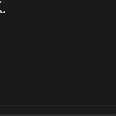
usa
ico