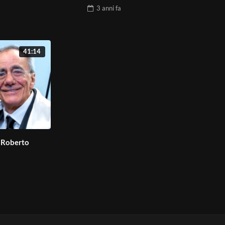
3 anni
fa
41:14
 Roberto