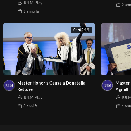
IULM Play
2 ann
1 anno
fa
01:02:19
Master Honoris Causa a Donatella
Master 
Rettore
Agnelli
IULM Play
IULM
3 anni
fa
4 ann