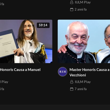
IULM Play
i
fa
2 anni
fa
59:14
Honoris Causa a Manuel
Master Honoris Causa a
Vecchioni
 Play
IULM Play
i
fa
7 anni
fa