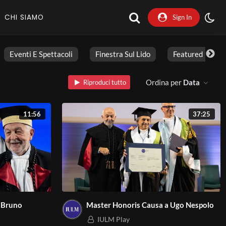
CHI SIAMO
Sign In
Eventi E Spettacoli
Finestra Sul Lido
Featured
Ordina per
Data
Riproduci tutto
11:56
37:25
 Bruno
Master Honoris Causa a Ugo Nespolo
IULM Play