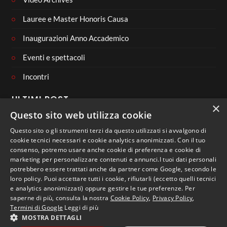
Lauree e Master Honoris Causa
Inaugurazioni Anno Accademico
Eventi e spettacoli
Incontri
ULTIMI POST
×
Questo sito web utilizza cookie
Questo sito o gli strumenti terzi da questo utilizzati si avvalgono di
cookie tecnici necessari e cookie analytics anonimizzati. Con il tuo
consenso, potremo usare anche cookie di preferenza e cookie di
CONNECT WITH US
marketing per personalizzare contenuti e annunci.I tuoi dati personali
potrebbero essere trattati anche da partner come Google, secondo le
loro policy. Puoi accettare tutti i cookie, rifiutarli (eccetto quelli tecnici
e analytics anonimizzati) oppure gestire le tue preferenze. Per
saperne di più, consulta la nostra
Cookie Policy
,
Privacy Policy
,
Termini di Google
Leggi di più
MOSTRA DETTAGLI
Copyright 2023 - Libera Università di Lingue e Comunicazione