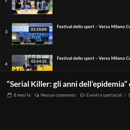
Festival dello sport – Verso Milano 
01:10:04
3
Festival dello sport – Verso Milano 
02:54:35
4
“Serial Killer: gli anni dell’epidemia
Festival dello sport – Verso Milano 
01:57:21
8 mesi
fa
Nessun commento
Eventi e spettacoli
/
5
Festival dello sport – Verso Milano 
02:30:49
6