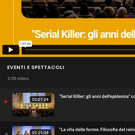
EVENTI E SPETTACOLI
1
/
28 videos
“Serial Killer: gli anni dell’epidemia”
01:07:24
“La vita delle forme. Filosofia del r
01:25:34
2