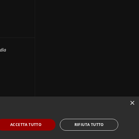
edia
 un contesto
e
come
dcast al
×
, giornalista e
mo
ACCETTA TUTTO
RIFIUTA TUTTO
aca, mettendo