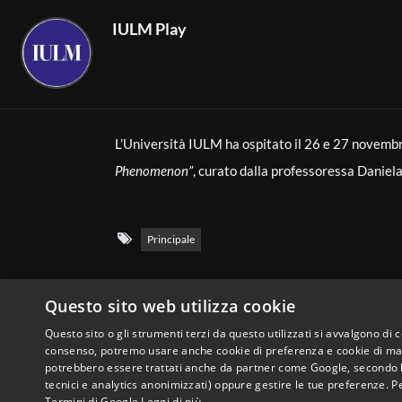
IULM Play
Torneo Allegria 2025 – La finale
01:44:53
7
L’Università IULM ha ospitato il 26 e 27 novemb
Phenomenon”
, curato dalla professoressa Daniela
IULM ONSTAGE 2025
02:20:29
8
Il fenomeno del
true crime
, ormai radicato in podc
accademico italiano con un convegno di grande ril
Principale
genere narrativo transmediale, capace di intreccia
“Oreste”: IULM CUT al Teatro Greco d
44:42
9
cinema, dai social network al teatro.
Questo sito web utilizza cookie
ALTRI POST
All’interno del programma anche una serata event
Questo sito o gli strumenti terzi da questo utilizzati si avvalgono di 
consenso, potremo usare anche cookie di preferenza e cookie di mark
autore del popolare podcast
Indagini
, tra le voci
potrebbero essere trattati anche da partner come Google, secondo le lo
Presentazione del rapporto di fine 
46:25
10
tecnici e analytics anonimizzati) oppure gestire le tue preferenze. P
libro
Predatori
(Mondadori, 2025). Nazzi è noto per
Termini di Google
Leggi di più