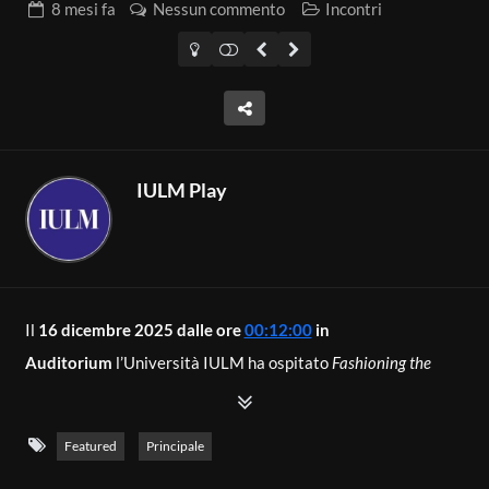
8 mesi
fa
Nessun commento
Incontri
IULM Play
Il
16 dicembre 2025
dalle ore
00:12:00
in
Auditorium
l’Università IULM ha ospitato
Fashioning the
Future – Storytelling, Identity and Inclusion
, un incontro
con
John Richmond,
figura di riferimento della moda
Featured
Principale
internazionale.