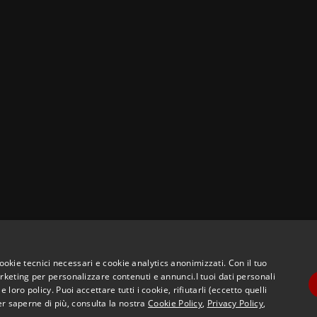
cookie tecnici necessari e cookie analytics anonimizzati. Con il tuo
eting per personalizzare contenuti e annunci.I tuoi dati personali
ro policy. Puoi accettare tutti i cookie, rifiutarli (eccetto quelli
er saperne di più, consulta la nostra
Cookie Policy
,
Privacy Policy
,