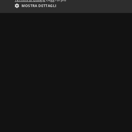
MOSTRA DETTAGLI
COS’È IULM PLAY
INFO
Chi
Priv
IULM Play è archivio. IULM Play è casa
Sta
di produzione. IULM Play è service per
aziende.
Su questo sito troverete la libreria dei
video prodotti dall'Università IULM.
Eventi istituzionali, spettacoli, film e
documentari realizzati dai nostri