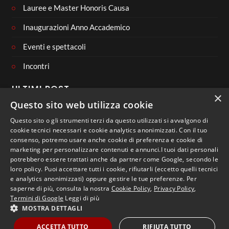
Lauree e Master Honoris Causa
Inaugurazioni Anno Accademico
Eventi e spettacoli
Incontri
ULTIMI POST
×
Questo sito web utilizza cookie
Questo sito o gli strumenti terzi da questo utilizzati si avvalgono di
cookie tecnici necessari e cookie analytics anonimizzati. Con il tuo
consenso, potremo usare anche cookie di preferenza e cookie di
CONNECT WITH US
marketing per personalizzare contenuti e annunci.I tuoi dati personali
potrebbero essere trattati anche da partner come Google, secondo le
loro policy. Puoi accettare tutti i cookie, rifiutarli (eccetto quelli tecnici
e analytics anonimizzati) oppure gestire le tue preferenze. Per
saperne di più, consulta la nostra
Cookie Policy
,
Privacy Policy
,
Termini di Google
Leggi di più
MOSTRA DETTAGLI
Copyright 2023 - Libera Università di Lingue e Comunicazione
IULM
ACCETTA TUTTO
RIFIUTA TUTTO