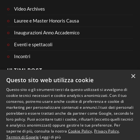
Video Archives
Visibilmente emozionato, Lindon ha ringraziato il pubblico e
Lauree e Master Honoris Causa
l’Università con un discorso sentito e appassionato:
Inaugurazioni Anno Accademico
“Ogni gesto e ogni azione che noi compiamo è spesso
Eventi e spettacoli
inconsapevolmente per compiacere i nostri genitori, un padre
e una madre che ci hanno messi al mondo. E ogni storia di
Incontri
ciascun essere umano nella vita, ogni lotta che compie nella
ULTIMI POST
vita è in qualche modo per dimostrare ai propri genitori che
×
Questo sito web utilizza cookie
non hanno avuto torto a metterci al mondo.”
Questo sito o gli strumenti terzi da questo utilizzati si avvalgono di
cookie tecnici necessari e cookie analytics anonimizzati. Con il tuo
L’attore ha poi condiviso con i presenti un testo per lui
consenso, potremo usare anche cookie di preferenza e cookie di
CONNECT WITH US
particolarmente significativo: il discorso che Albert Camus
marketing per personalizzare contenuti e annunci.I tuoi dati personali
potrebbero essere trattati anche da partner come Google, secondo le
pronunciò nel 1957 in occasione del conferimento del Premio
loro policy. Puoi accettare tutti i cookie, rifiutarli (eccetto quelli tecnici
Nobel per la Letteratura, sottolineando l’importanza della
e analytics anonimizzati) oppure gestire le tue preferenze. Per
saperne di più, consulta la nostra
Cookie Policy
,
Privacy Policy
,
cultura e dei sentimenti come guida nel percorso umano e
Termini di Google
Leggi di più